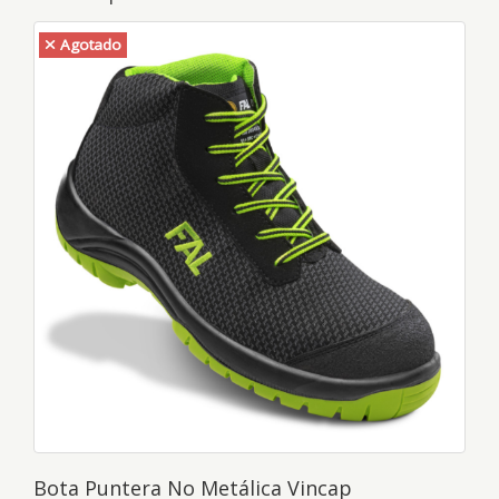
Talla
Agotado
Color
Colores casacas
Colores estolas
Colores delantal liso
Colores pantalón unisex
Zueco liso
Colores Batas
Zuecos Abiertos Combinados
Cazadora Alta Visibilidad
Delantales Estampados
Zuecos Estampados EVA
Bota Puntera No Metálica Vincap