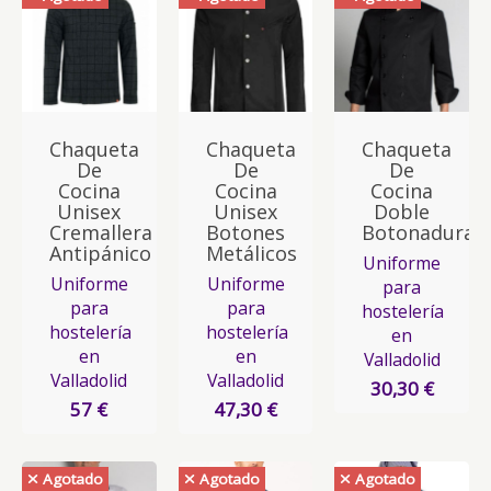
Chaqueta
Chaqueta
Chaqueta
De
De
De
Cocina
Cocina
Cocina
Unisex
Unisex
Doble
Cremallera
Botones
Botonadura
Antipánico
Metálicos
Uniforme
Uniforme
Uniforme
para
para
para
hostelería
hostelería
hostelería
en
en
en
Valladolid
Valladolid
Valladolid
30,30 €
57 €
47,30 €
Agotado
Agotado
Agotado