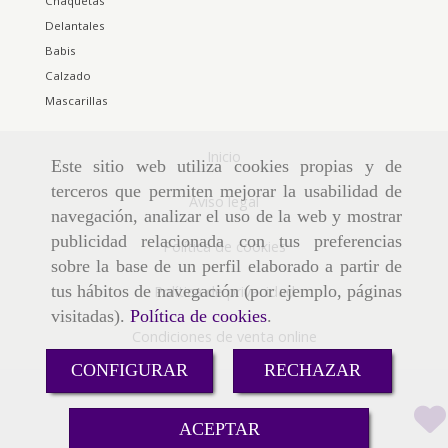
Chaquetas
Delantales
Babis
Calzado
Mascarillas
Inicio
Este sitio web utiliza cookies propias y de
terceros que permiten mejorar la usabilidad de
Aviso legal
navegación, analizar el uso de la web y mostrar
publicidad relacionada con tus preferencias
Política de cookies
sobre la base de un perfil elaborado a partir de
tus hábitos de navegación (por ejemplo, páginas
Política de privacidad
visitadas).
Política de cookies
.
Condiciones de venta online
CONFIGURAR
RECHAZAR
Consultar precio
ACEPTAR