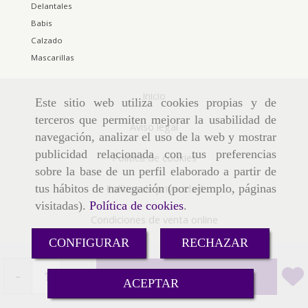
Delantales
Babis
Calzado
Mascarillas
Inicio
Este sitio web utiliza cookies propias y de
terceros que permiten mejorar la usabilidad de
Aviso legal
navegación, analizar el uso de la web y mostrar
publicidad relacionada con tus preferencias
Política de cookies
sobre la base de un perfil elaborado a partir de
tus hábitos de navegación (por ejemplo, páginas
Política de privacidad
visitadas).
Política de cookies
.
Condiciones de venta online
CONFIGURAR
RECHAZAR
-
+
Añadir
ACEPTAR