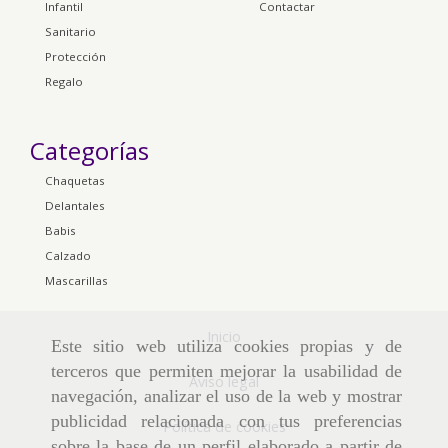
Infantil
Contactar
Sanitario
Protección
Regalo
Categorías
Chaquetas
Delantales
Babis
Calzado
Mascarillas
Inicio
Este sitio web utiliza cookies propias y de
terceros que permiten mejorar la usabilidad de
Aviso legal
navegación, analizar el uso de la web y mostrar
publicidad relacionada con tus preferencias
Política de cookies
sobre la base de un perfil elaborado a partir de