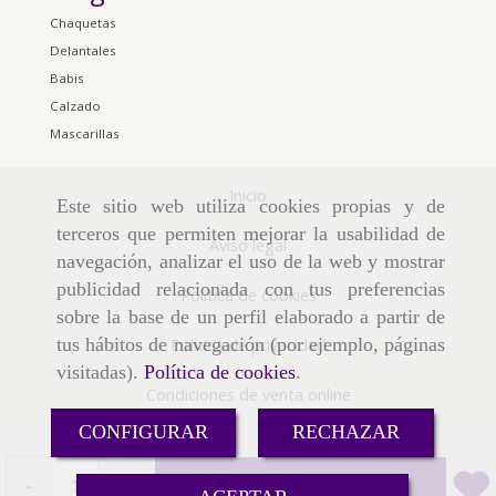
Chaquetas
Delantales
Babis
Calzado
Mascarillas
Inicio
Este sitio web utiliza cookies propias y de
terceros que permiten mejorar la usabilidad de
Aviso legal
navegación, analizar el uso de la web y mostrar
publicidad relacionada con tus preferencias
Política de cookies
sobre la base de un perfil elaborado a partir de
tus hábitos de navegación (por ejemplo, páginas
Política de privacidad
visitadas).
Política de cookies
.
Condiciones de venta online
CONFIGURAR
RECHAZAR
-
+
Añadir