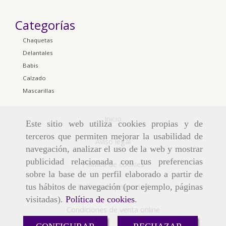
Categorías
Chaquetas
Delantales
Babis
Calzado
Mascarillas
Inicio
Este sitio web utiliza cookies propias y de
terceros que permiten mejorar la usabilidad de
Aviso legal
navegación, analizar el uso de la web y mostrar
publicidad relacionada con tus preferencias
Política de cookies
sobre la base de un perfil elaborado a partir de
tus hábitos de navegación (por ejemplo, páginas
Política de privacidad
visitadas).
Política de cookies
.
Condiciones de venta online