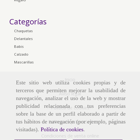
Categorías
Chaquetas
Delantales
Babis
Calzado
Mascarillas
Inicio
Este sitio web utiliza cookies propias y de
terceros que permiten mejorar la usabilidad de
Aviso legal
navegación, analizar el uso de la web y mostrar
publicidad relacionada con tus preferencias
Política de cookies
sobre la base de un perfil elaborado a partir de
tus hábitos de navegación (por ejemplo, páginas
Política de privacidad
visitadas).
Política de cookies
.
Condiciones de venta online