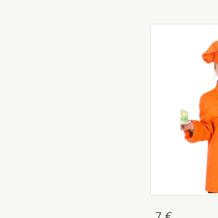
Gorro Coc
7 €