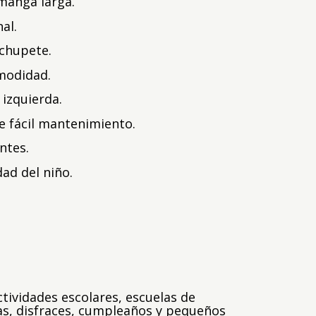
 manga larga.
al.
 chupete.
modidad.
 izquierda.
e fácil mantenimiento.
ntes.
dad del niño.
ctividades escolares, escuelas de
icas, disfraces, cumpleaños y pequeños