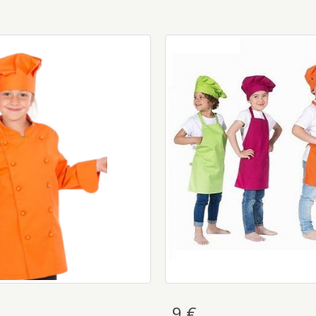
ina Chef Para Niño
Delantal Peto Infantil -
9 €