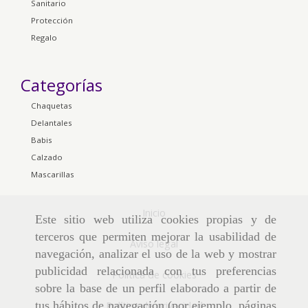
Sanitario
Protección
Regalo
Categorías
Chaquetas
Delantales
Babis
Calzado
Mascarillas
Inicio
Este sitio web utiliza cookies propias y de
terceros que permiten mejorar la usabilidad de
Aviso legal
navegación, analizar el uso de la web y mostrar
publicidad relacionada con tus preferencias
Política de cookies
sobre la base de un perfil elaborado a partir de
tus hábitos de navegación (por ejemplo, páginas
Política de privacidad